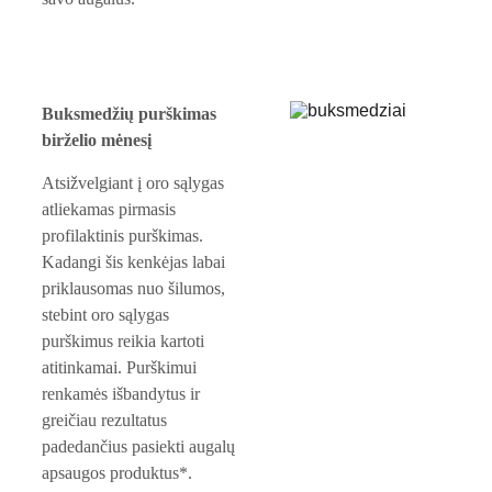
Buksmedžių purškimas 
birželio mėnesį
Atsižvelgiant į oro sąlygas 
atliekamas pirmasis 
profilaktinis purškimas. 
Kadangi šis kenkėjas labai 
priklausomas nuo šilumos, 
stebint oro sąlygas 
purškimus reikia kartoti 
atitinkamai. Purškimui 
renkamės išbandytus ir 
greičiau rezultatus 
padedančius pasiekti augalų 
apsaugos produktus*.