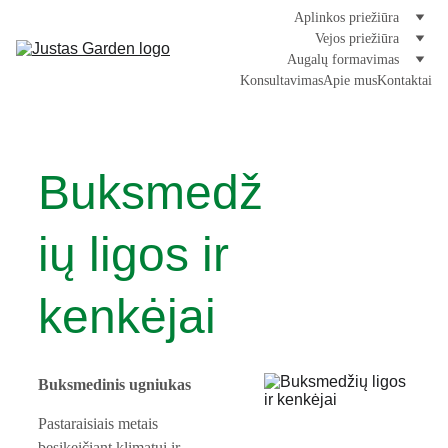
Aplinkos priežiūra
Vejos priežiūra
Augalų formavimas
Konsultavimas
Apie mus
Kontaktai
Buksmedž
ių ligos ir 
kenkėjai
Buksmedinis ugniukas
Pastaraisiais metais 
besikeičiant klimatui ir 