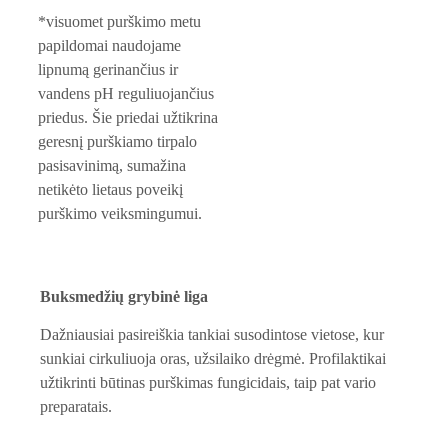
*visuomet purškimo metu 
papildomai naudojame 
lipnumą gerinančius ir 
vandens pH reguliuojančius 
priedus. Šie priedai užtikrina 
geresnį purškiamo tirpalo 
pasisavinimą, sumažina 
netikėto lietaus poveikį 
purškimo veiksmingumui.
Buksmedžių grybinė liga
Dažniausiai pasireiškia tankiai susodintose vietose, kur 
sunkiai cirkuliuoja oras, užsilaiko drėgmė. Profilaktikai 
užtikrinti būtinas purškimas fungicidais, taip pat vario 
preparatais.