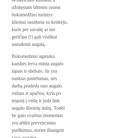
užsitęsiant šiltiems orams 
buksmedžius turintys 
klientai susiduria su kenkėju, 
kuris per savaitę ar net 
greičiau (!) gali visiškai 
sunaikinti augalą.
Buksmedinio ugniuko 
kandies lerva minta augalo 
lapais ir stiebais. Jis yra 
sunkiai pastebimas, nes 
darbą pradeda nuo augalo 
vidaus ir apačios, kyla po 
truputį į viršų ir juda link 
augalo išorinių dalių. Todėl 
be galo svarbus momentas 
yra atlikti prevencinius 
purškimus, norint išsaugoti 
savo augalus. 