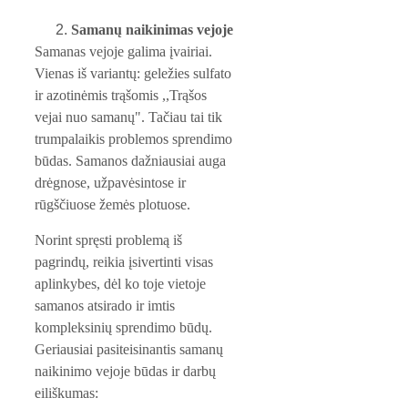
Samanų naikinimas vejoje
Samanas vejoje galima įvairiai. 
Vienas iš variantų: geležies sulfato 
ir azotinėmis trąšomis ,,Trąšos 
vejai nuo samanų". Tačiau tai tik 
trumpalaikis problemos sprendimo 
būdas. Samanos dažniausiai auga 
drėgnose, užpavėsintose ir 
rūgščiuose žemės plotuose. 
Norint spręsti problemą iš 
pagrindų, reikia įsivertinti visas 
aplinkybes, dėl ko toje vietoje 
samanos atsirado ir imtis 
kompleksinių sprendimo būdų. 
Geriausiai pasiteisinantis samanų 
naikinimo vejoje būdas ir darbų 
eiliškumas: 