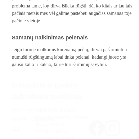
problema tame, jog dirva išlieka rūgšti, dėl ko kitais ar jau tais 
pačiais metais mes vėl galime pastebėti augačias samanas toje 
pačioje vietoje.
Samanų naikinimas pelenais
Jeigu turime malkomis kurenamą pečių, dirvai pašarminti ir 
numušti rūgštingumą labai tinka pelenai, kadangi juose yra 
gausu kalio ir kalcio, kurie turi šarminių savybių.
Susisiekite ir gaukite 
individualų pasiūlymą
+370
 647 10279
Darbame 
Kaune
 ir 
Kauno rajone
, esant 
info@justasgarde
didesniems 
n.lt
užsakymams, 
vykstame į kitas 