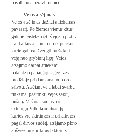
pašalinama aeravimo metu.
Vejos atsėjimas
Vejos atsėjimas dažnai atliekamas 
pavasarį. Po žiemos vienur kitur 
galime pastebėti ištuštėjusių plotų. 
Tai kartais atsitinka ir dėl pelėsio, 
kurio galima išvengti purškiant 
veją nuo grybinių ligų. Vejos 
atsėjimo darbai atliekami 
balandžio pabaigoje - gegužės 
pradžioje priklausomai nuo oro 
sąlygų. Atsėjant veją labai svarbu 
tinkamai pasirinkti vejos sėklų 
mišinį. Mišiniai sudaryti iš 
skirtingų žolių kombinacijų, 
kurios yra skirtingos ir pritaikytos 
pagal dirvos sudėtį, atsėjamo ploto 
apšviestumą ir kitus faktorius.