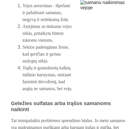
Vejos aeravimas - išpešant 
ir pašalinant samanas, 
negyvą ir netinkamą žolę.
Atsėjimas su tinkama vejos 
sėkla, pritaikyta būtent 
tokioms vietoms.
Sėklos padengimas žeme, 
kad greičiau ir geriau 
sudygtų sėkla.
Trąšų ir granuliuotų kalkių 
mišinio barstymas, siekiant 
šarminti dirvožemį, kad 
augtų ne samanos, bet veja.
Geležies sulfatas arba trąšos samanoms 
naikinti
Tai trumpalaikis problemos sprendimo būdas. Jo metu samanos 
yra nudeginamos purškiant arba barstant trąšas ir miršta, bet 