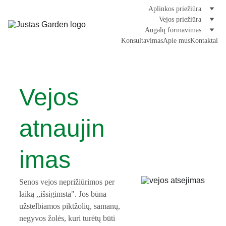
Aplinkos priežiūra
Vejos priežiūra
Augalų formavimas
Konsultavimas
Apie mus
Kontaktai
Vejos 
atnaujin
imas
Senos vejos neprižiūrimos per 
laiką ,,išsigimsta". Jos būna 
užstelbiamos piktžolių, samanų, 
negyvos žolės, kuri turėtų būti 