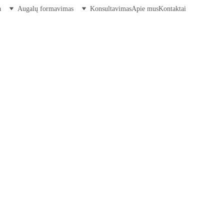
a
Augalų formavimas
Konsultavimas
Apie mus
Kontaktai
ROBLEMAS