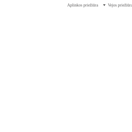
Aplinkos priežiūra
Vejos priežiūr
Mes išspręsime Jūsų
S PRIEŽIŪROS P