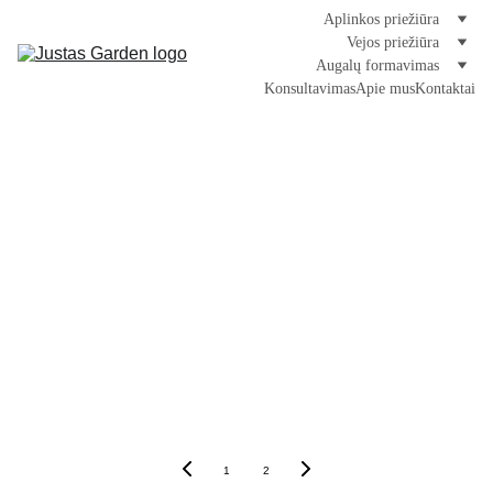
Aplinkos priežiūra
Vejos priežiūra
Augalų formavimas
Konsultavimas
Apie mus
Kontaktai
Tinkla
raštis
1
2