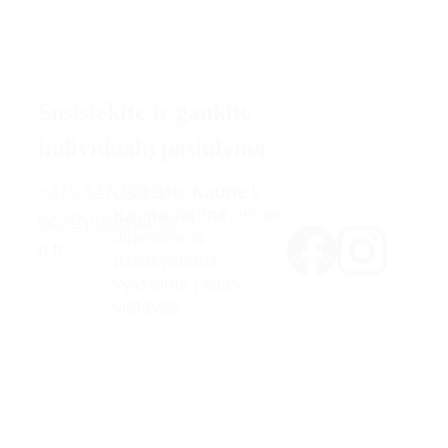
Susisiekite ir gaukite 
individualų pasiūlymą
+370
 647 10279
Darbame 
Kaune
 ir 
Kauno rajone
, esant 
info@justasgarde
didesniems 
n.lt
užsakymams, 
vykstame į kitas 
vietoves.