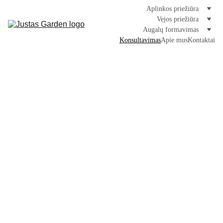
Aplinkos priežiūra
Vejos priežiūra
Augalų formavimas
Konsultavimas
Apie mus
Kontaktai
Kons
ultavi
mas