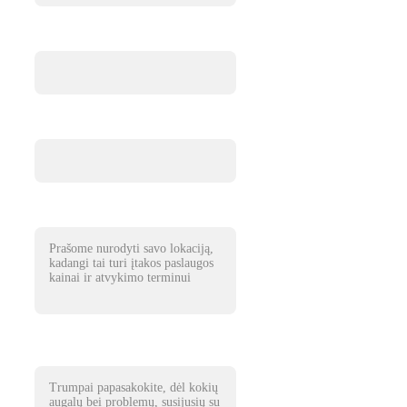
El. pašto adresas
Telefono numeris*
Paslaugos atlikimo vieta*
Augmenija*