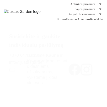
Aplinkos priežiūra
Vejos priežiūra
Augalų formavimas
Konsultavimas
Apie mus
Kontaktai
Susisiekite ir gaukite 
individualų pasiūlymą
+370
 647 10279
Darbame 
Kaune
 ir 
Kauno rajone
, esant 
info@justasgarde
didesniems 
n.lt
užsakymams, 
vykstame į kitas 
vietoves.