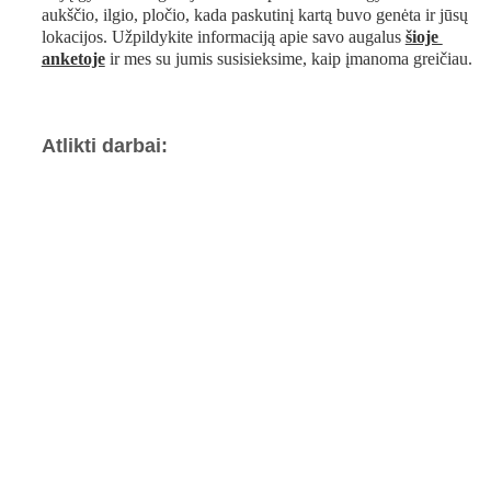
aukščio, ilgio, pločio, kada paskutinį kartą buvo genėta ir jūsų 
lokacijos. Užpildykite informaciją apie savo augalus 
šioje 
anketoje
 ir mes su jumis susisieksime, kaip įmanoma greičiau.
Atlikti darbai: