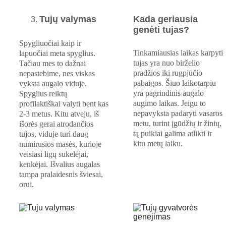
Tujų valymas
Kada geriausia 
genėti tujas?
Spygliuočiai kaip ir 
Tinkamiausias laikas karpyti 
lapuočiai meta spyglius. 
tujas yra nuo birželio 
Tačiau mes to dažnai 
pradžios iki rugpjūčio 
nepastebime, nes viskas 
pabaigos. Šiuo laikotarpiu 
vyksta augalo viduje. 
yra pagrindinis augalo 
Spyglius reiktų 
augimo laikas. Jeigu to 
profilaktiškai valyti bent kas 
nepavyksta padaryti vasaros 
2-3 metus. Kitu atveju, iš 
metu, turint įgūdžių ir žinių, 
išorės gerai atrodančios 
tą puikiai galima atlikti ir 
tujos, viduje turi daug 
kitu metų laiku.
numirusios masės, kurioje 
veisiasi ligų sukelėjai, 
kenkėjai. Išvalius augalas 
tampa pralaidesnis šviesai, 
orui. 