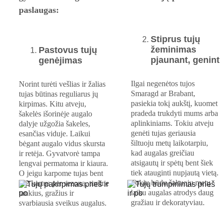
paslaugas:
Stiprus tujų 
žeminimas 
Pastovus tujų 
pjaunant, genint
genėjimas
Ilgai negenėtos tujos 
Norint turėti vešlias ir žalias 
Smaragd ar Brabant, 
tujas būtinas reguliarus jų 
pasiekia tokį aukštį, kuomet 
kirpimas. Kitu atveju, 
pradeda trukdyti mums arba 
šakelės išorinėje augalo 
aplinkiniams. Tokiu atveju 
dalyje užgožia šakeles, 
genėti tujas geriausia 
esančias viduje. Laikui 
šiltuoju metų laikotarpiu, 
bėgant augalo vidus skursta 
kad augalas greičiau 
ir retėja. Gyvatvorė tampa 
atsigautų ir spėtų bent šiek 
lengvai permatoma ir kiaura. 
tiek atauginti nupjautą vietą. 
O jeigu karpome tujas bent 
Tokiu būdu šaltuoju metų 
1-2 kartus per sezoną, turime 
laiku augalas atrodys daug 
tankius, gražius ir 
gražiau ir dekoratyviau.
svarbiausia sveikus augalus. 