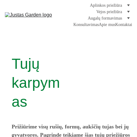
Aplinkos priežiūra
Vejos priežiūra
Augalų formavimas
Konsultavimas
Apie mus
Kontaktai
Tujų 
karpym
as
Prižiūrime visų rušių, formų, aukščių tujas bei jų 
gyvatvores. Pagrinde teikiame šias tujų priežiūros 