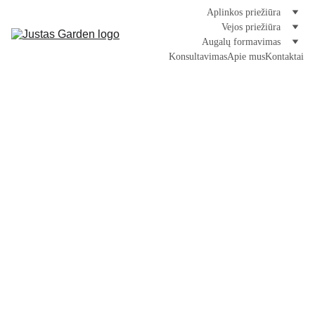
Aplinkos priežiūra
Vejos priežiūra
Augalų formavimas
Konsultavimas
Apie mus
Kontaktai
Nuolatinės 
priežiūros 
pasiūlymai