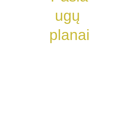
ugų 
planai